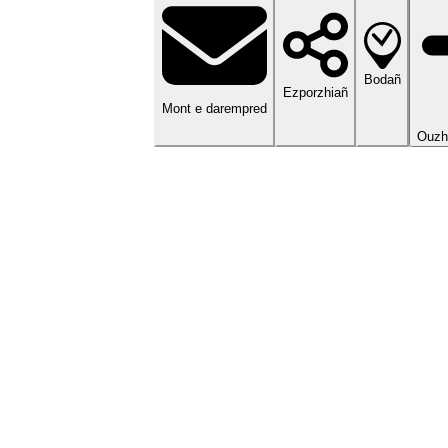
Bodañ
Ezporzhiañ
Mont e darempred
Ouzh