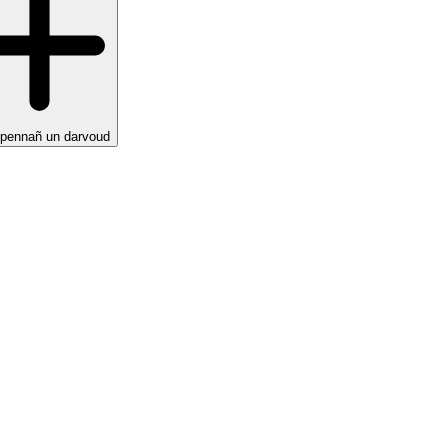
pennañ un darvoud